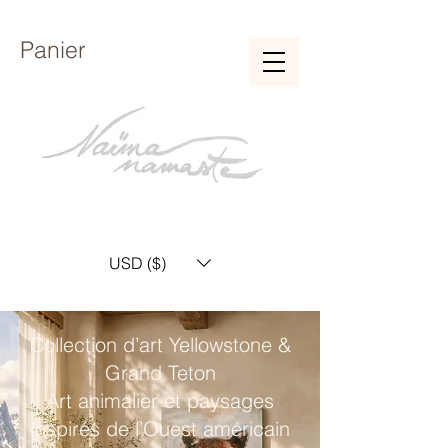
Panier
USD ($)
Collection d’art Yellowstone &
Grand Teton
Art animalier et paysages
inspirés de l’Ouest américain