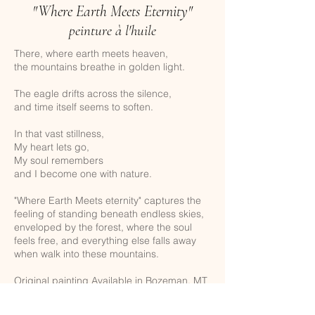
"Where Earth Meets Eternity"
peinture à l'huile
There, where earth meets heaven,
the mountains breathe in golden light.
The eagle drifts across the silence,
and time itself seems to soften.
In that vast stillness,
My heart lets go,
My soul remembers
and I become one with nature.
"Where Earth Meets eternity" captures the
feeling of standing beneath endless skies,
enveloped by the forest, where the soul
feels free, and everything else falls away
when walk into these mountains.
Original painting Available in Bozeman, MT
at Moreno Fine Art Gallery, FREE USA
SHIPPING