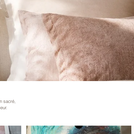
n sacré,
ieur.