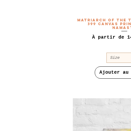
Matriarch of the T
399 Canvas Pri
Namas
Prix promotio
À partir de
1
Size
Ajouter au