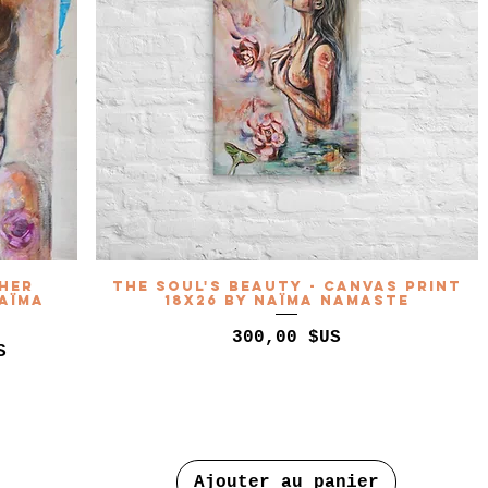
 her
The Soul's Beauty - Canvas Print
Naïma
18x26 by Naïma Namaste
Prix
300,00 $US
S
Ajouter au panier