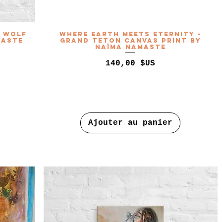
e Wolf
Where Earth Meets Eternity -
maste
Grand Teton Canvas Print by
Naïma Namaste
Prix
140,00 $US
Ajouter au panier