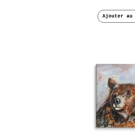
12×16
16×16
18×24
Ajouter au
26×26