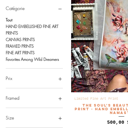
Catégorie
Tout
HAND EMBELLISHED FINE ART
PRINTS
CANVAS PRINTS
FRAMED PRINTS
FINE ART PRINTS
Favorites Among Wild Dreamers
Prix
55 $US
580 $US
Framed
Limited Fine Art Print
The Soul's Beaut
wood frame
Print - Hand Embel
Namas
Size
Prix
500,00 