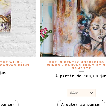
 the Wild -
She is Gently Unfolding
Canvas Print
Wings - Canvas Print by 
Namaste
$US
Prix promotionnel
À partir de
180,00 $U
Size
 panier
Ajouter au panier