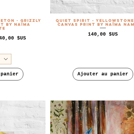
eton - Grizzly
Quiet Spirit - Yellowston
nt by Naïma
Canvas Print by Naïma Na
te
Prix
140,00 $US
nnel
40,00 $US
 panier
Ajouter au panier